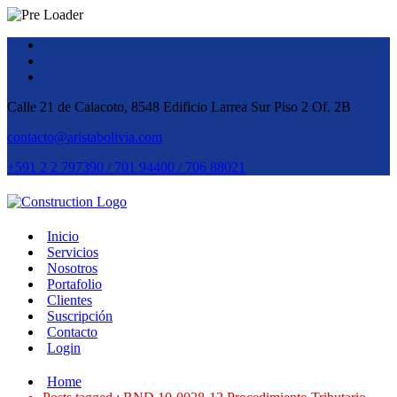
Calle 21 de Calacoto, 8548 Edificio Larrea Sur Piso 2 Of. 2B
contacto@aristabolivia.com
+591 2 2 797390 / 701 94400 / 706 88021
Inicio
Servicios
Nosotros
Portafolio
Clientes
Suscripción
Contacto
Login
Home