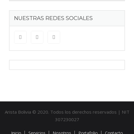
NUESTRAS REDES SOCIALES
Arista Bolivia © 2020. Todos los derechos reservados | NIT
307230027
Inicio
Servicios
Nosotros
Portafolio
Contacto