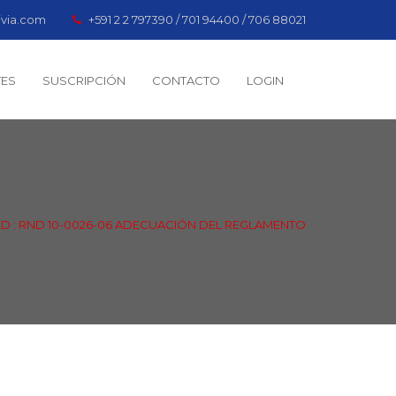
ivia.com
+591 2 2 797390 / 701 94400 / 706 88021
TES
SUSCRIPCIÓN
CONTACTO
LOGIN
D : RND 10-0026-06 ADECUACIÓN DEL REGLAMENTO