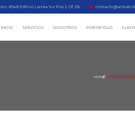
oto, 8548 Edificio Larrea Sur Piso 2 Of. 2B
contacto@aristabol
INICIO
SERVICIOS
NOSOTROS
PORTAFOLIO
CLIEN
POSTS TAGGE
HOME