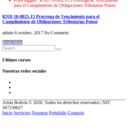
Posts tagged : RND 10-0025-15 Prorroga de Vencimiento
para el Cumplimiento de Obligaciones Tributarias Potosi
RND 10-0025-15 Prorroga de Vencimiento para el
Cumplimiento de Obligaciones Tributarias Potosi
admin
6 octubre, 2017
No Comment
Read More
Ultimos cursos
Nuestras redes sociales
Arista Bolivia © 2020. Todos los derechos reservados | NIT
307230027
Inicio
Servicios
Nosotros
Portafolio
Contacto