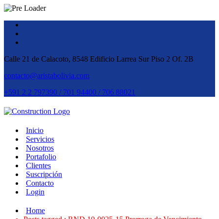
Calle 21 de Calacoto, 8548 Edificio Larrea Sur Piso 2 Of. 2B
contacto@aristabolivia.com
+591 2 2 797390 / 701 94400 / 706 88021
Inicio
Servicios
Nosotros
Portafolio
Clientes
Suscripción
Contacto
Login
Home