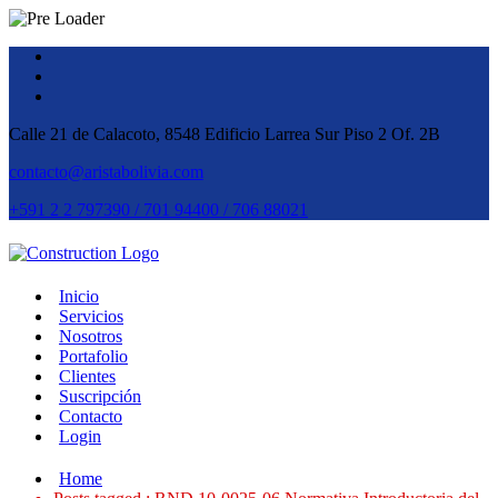
Calle 21 de Calacoto, 8548 Edificio Larrea Sur Piso 2 Of. 2B
contacto@aristabolivia.com
+591 2 2 797390 / 701 94400 / 706 88021
Inicio
Servicios
Nosotros
Portafolio
Clientes
Suscripción
Contacto
Login
Home