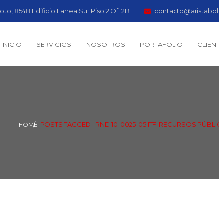
oto, 8548 Edificio Larrea Sur Piso 2 Of. 2B
contacto@aristabol
INICIO
SERVICIOS
NOSOTROS
PORTAFOLIO
CLIEN
POSTS TAGGED : RND 10-0025-05 ITF-RECURSOS PÚBLIC
HOME