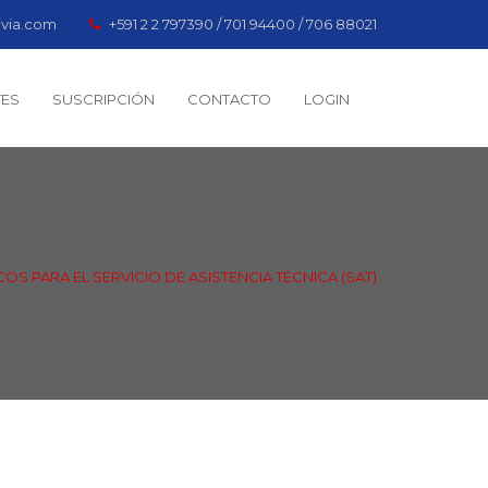
ivia.com
+591 2 2 797390 / 701 94400 / 706 88021
TES
SUSCRIPCIÓN
CONTACTO
LOGIN
OS PARA EL SERVICIO DE ASISTENCIA TÉCNICA (SAT)