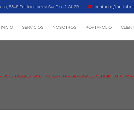
oto, 8548 Edificio Larrea Sur Piso 2 Of. 2B
contacto@aristabol
INICIO
SERVICIOS
NOSOTROS
PORTAFOLIO
CLIEN
POSTS TAGGED : RND 10-0024-10 PRORROGA DE VENCIMIENTO PARA