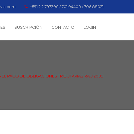
ivia.com
+591 2 2 797390 / 701 94400 / 706 88021
TES
SUSCRIPCIÓN
CONTACTO
LOGIN
 EL PAGO DE OBLIGACIONES TRIBUTARIAS RAU 2009