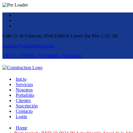
Calle 21 de Calacoto, 8548 Edificio Larrea Sur Piso 2 Of. 2B
contacto@aristabolivia.com
+591 2 2 797390 / 701 94400 / 706 88021
Inicio
Servicios
Nosotros
Portafolio
Clientes
Suscripción
Contacto
Login
Home