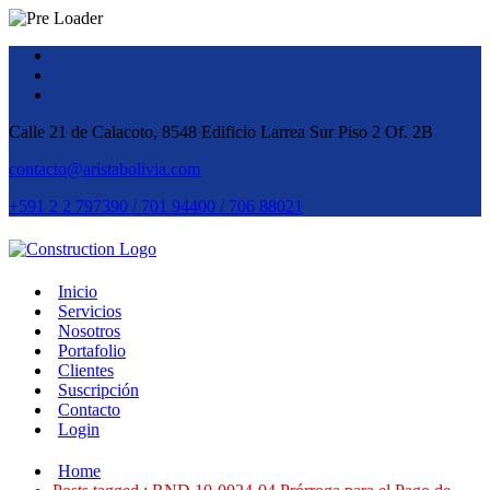
Calle 21 de Calacoto, 8548 Edificio Larrea Sur Piso 2 Of. 2B
contacto@aristabolivia.com
+591 2 2 797390 / 701 94400 / 706 88021
Inicio
Servicios
Nosotros
Portafolio
Clientes
Suscripción
Contacto
Login
Home