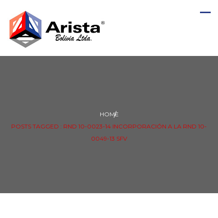
HOME
POSTS TAGGED : RND 10-0023-14 INCORPORACIÓN A LA RND 10-
0049-13 SFV