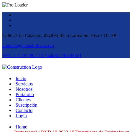
Calle 21 de Calacoto, 8548 Edificio Larrea Sur Piso 2 Of. 2B
contacto@aristabolivia.com
+591 2 2 797390 / 701 94400 / 706 88021
Inicio
Servicios
Nosotros
Portafolio
Clientes
Suscripción
Contacto
Login
Home