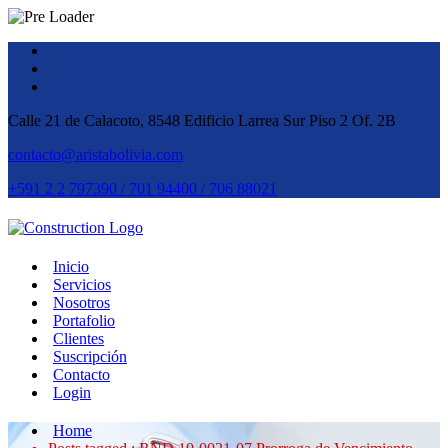
Calle 21 de Calacoto, 8548 Edificio Larrea Sur Piso 2 Of. 2B
contacto@aristabolivia.com
+591 2 2 797390 / 701 94400 / 706 88021
Inicio
Servicios
Nosotros
Portafolio
Clientes
Suscripción
Contacto
Login
Home