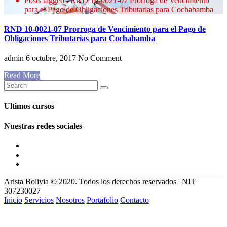
Posts tagged : RND 10-0021-07 Prorroga de Vencimiento
para el Pago de Obligaciones Tributarias para Cochabamba
RND 10-0021-07 Prorroga de Vencimiento para el Pago de
Obligaciones Tributarias para Cochabamba
admin
6 octubre, 2017
No Comment
Read More
Ultimos cursos
Nuestras redes sociales
Arista Bolivia © 2020. Todos los derechos reservados | NIT
307230027
Inicio
Servicios
Nosotros
Portafolio
Contacto