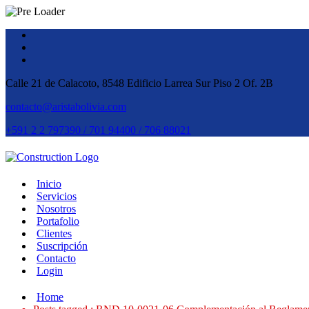
Calle 21 de Calacoto, 8548 Edificio Larrea Sur Piso 2 Of. 2B
contacto@aristabolivia.com
+591 2 2 797390 / 701 94400 / 706 88021
Inicio
Servicios
Nosotros
Portafolio
Clientes
Suscripción
Contacto
Login
Home