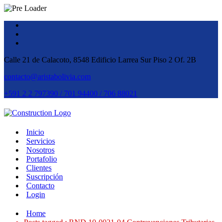
Calle 21 de Calacoto, 8548 Edificio Larrea Sur Piso 2 Of. 2B
contacto@aristabolivia.com
+591 2 2 797390 / 701 94400 / 706 88021
Inicio
Servicios
Nosotros
Portafolio
Clientes
Suscripción
Contacto
Login
Home