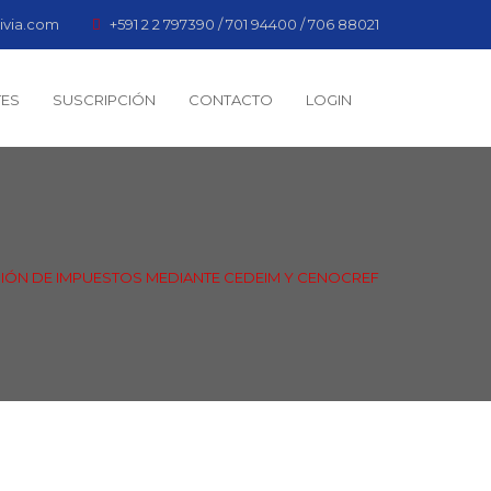
ivia.com
+591 2 2 797390 / 701 94400 / 706 88021
TES
SUSCRIPCIÓN
CONTACTO
LOGIN
CIÓN DE IMPUESTOS MEDIANTE CEDEIM Y CENOCREF