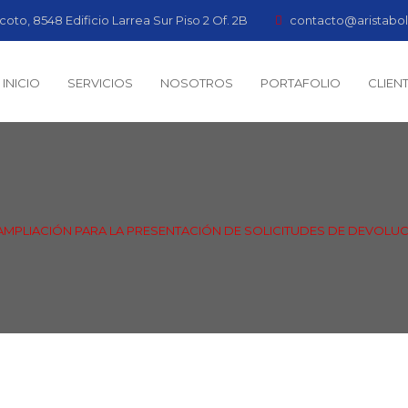
coto, 8548 Edificio Larrea Sur Piso 2 Of. 2B
contacto@aristabol
INICIO
SERVICIOS
NOSOTROS
PORTAFOLIO
CLIEN
 AMPLIACIÓN PARA LA PRESENTACIÓN DE SOLICITUDES DE DEVOLU