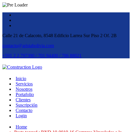
Calle 21 de Calacoto, 8548 Edificio Larrea Sur Piso 2 Of. 2B
contacto@aristabolivia.com
+591 2 2 797390 / 701 94400 / 706 88021
Inicio
Servicios
Nosotros
Portafolio
Clientes
Suscripción
Contacto
Login
Home