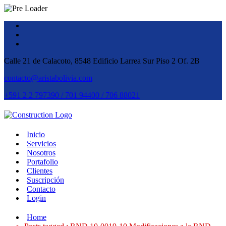
Calle 21 de Calacoto, 8548 Edificio Larrea Sur Piso 2 Of. 2B
contacto@aristabolivia.com
+591 2 2 797390 / 701 94400 / 706 88021
Inicio
Servicios
Nosotros
Portafolio
Clientes
Suscripción
Contacto
Login
Home