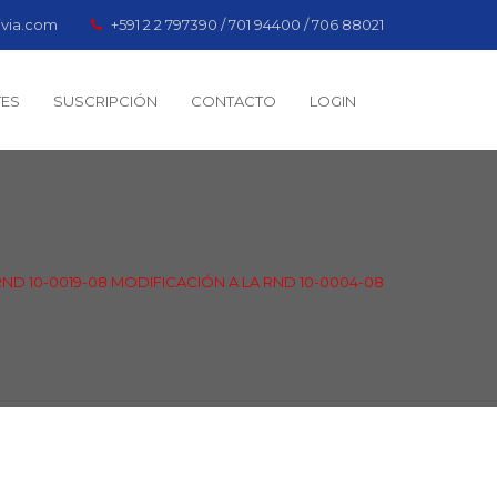
ivia.com
+591 2 2 797390 / 701 94400 / 706 88021
TES
SUSCRIPCIÓN
CONTACTO
LOGIN
RND 10-0019-08 MODIFICACIÓN A LA RND 10-0004-08