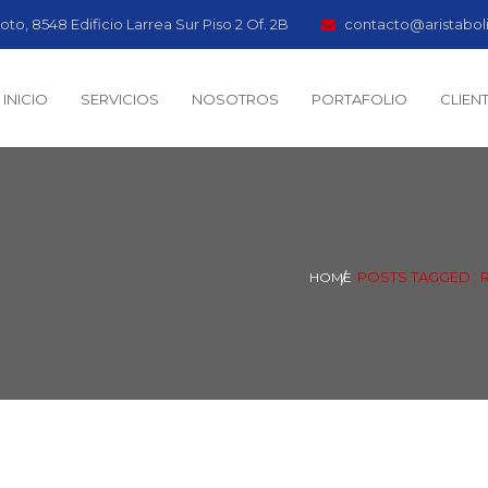
oto, 8548 Edificio Larrea Sur Piso 2 Of. 2B
contacto@aristabol
INICIO
SERVICIOS
NOSOTROS
PORTAFOLIO
CLIEN
POSTS TAGGED : 
HOME