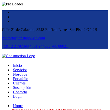
Calle 21 de Calacoto, 8548 Edificio Larrea Sur Piso 2 Of. 2B
contacto@aristabolivia.com
+591 2 2 797390 / 701 94400 / 706 88021
Inicio
Servicios
Nosotros
Portafolio
Clientes
Suscripción
Contacto
Login
Home