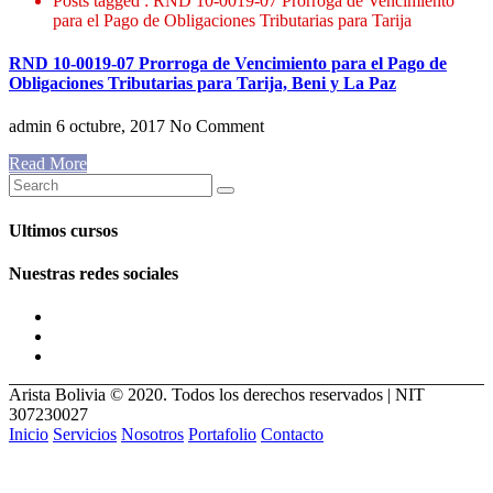
Posts tagged : RND 10-0019-07 Prorroga de Vencimiento
para el Pago de Obligaciones Tributarias para Tarija
RND 10-0019-07 Prorroga de Vencimiento para el Pago de
Obligaciones Tributarias para Tarija, Beni y La Paz
admin
6 octubre, 2017
No Comment
Read More
Ultimos cursos
Nuestras redes sociales
Arista Bolivia © 2020. Todos los derechos reservados | NIT
307230027
Inicio
Servicios
Nosotros
Portafolio
Contacto