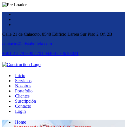
Calle 21 de Calacoto, 8548 Edificio Larrea Sur Piso 2 Of. 2B
contacto@aristabolivia.com
+591 2 2 797390 / 701 94400 / 706 88021
Inicio
Servicios
Nosotros
Portafolio
Clientes
Suscripción
Contacto
Login
Home