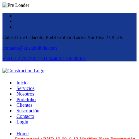
Calle 21 de Calacoto, 8548 Edificio Larrea Sur Piso 2 Of. 2B
contacto@aristabolivia.com
+591 2 2 797390 / 701 94400 / 706 88021
Inicio
Servicios
Nosotros
Portafolio
Clientes
Suscripción
Contacto
Login
Home