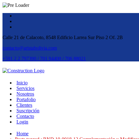
Calle 21 de Calacoto, 8548 Edificio Larrea Sur Piso 2 Of. 2B
contacto@aristabolivia.com
+591 2 2 797390 / 701 94400 / 706 88021
Inicio
Servicios
Nosotros
Portafolio
Clientes
Suscripción
Contacto
Login
Home