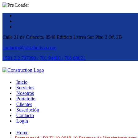
Calle 21 de Calacoto, 8548 Edificio Larrea Sur Piso 2 Of. 2B
contacto@aristabolivia.com
+591 2 2 797390 / 701 94400 / 706 88021
Inicio
Servicios
Nosotros
Portafolio
Clientes
Suscripción
Contacto
Login
Home