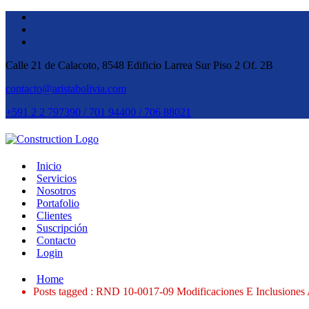
Calle 21 de Calacoto, 8548 Edificio Larrea Sur Piso 2 Of. 2B
contacto@aristabolivia.com
+591 2 2 797390 / 701 94400 / 706 88021
Inicio
Servicios
Nosotros
Portafolio
Clientes
Suscripción
Contacto
Login
Home
Posts tagged : RND 10-0017-09 Modificaciones E Inclusione