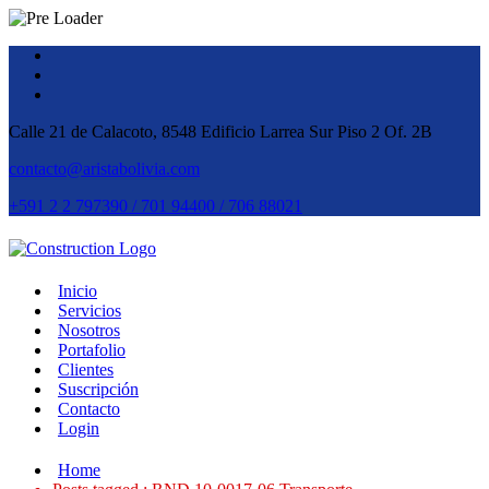
Calle 21 de Calacoto, 8548 Edificio Larrea Sur Piso 2 Of. 2B
contacto@aristabolivia.com
+591 2 2 797390 / 701 94400 / 706 88021
Inicio
Servicios
Nosotros
Portafolio
Clientes
Suscripción
Contacto
Login
Home