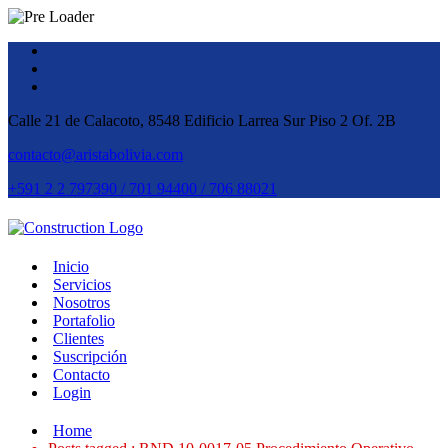
Calle 21 de Calacoto, 8548 Edificio Larrea Sur Piso 2 Of. 2B
contacto@aristabolivia.com
+591 2 2 797390 / 701 94400 / 706 88021
Inicio
Servicios
Nosotros
Portafolio
Clientes
Suscripción
Contacto
Login
Home