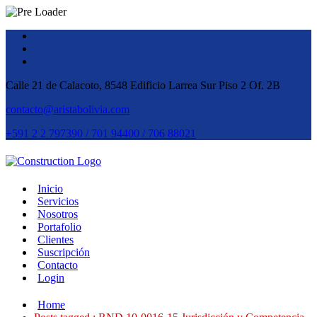
Calle 21 de Calacoto, 8548 Edificio Larrea Sur Piso 2 Of. 2B
contacto@aristabolivia.com
+591 2 2 797390 / 701 94400 / 706 88021
Inicio
Servicios
Nosotros
Portafolio
Clientes
Suscripción
Contacto
Login
Home