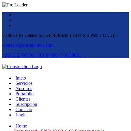
Calle 21 de Calacoto, 8548 Edificio Larrea Sur Piso 2 Of. 2B
contacto@aristabolivia.com
+591 2 2 797390 / 701 94400 / 706 88021
Inicio
Servicios
Nosotros
Portafolio
Clientes
Suscripción
Contacto
Login
Home