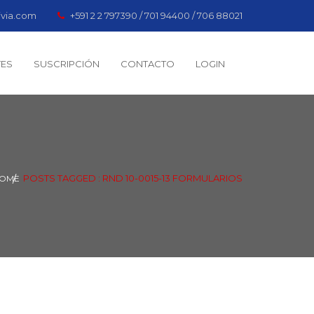
ivia.com
+591 2 2 797390 / 701 94400 / 706 88021
TES
SUSCRIPCIÓN
CONTACTO
LOGIN
POSTS TAGGED : RND 10-0015-13 FORMULARIOS
OME