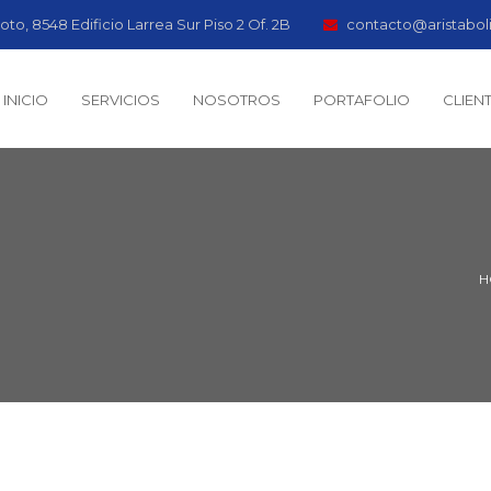
oto, 8548 Edificio Larrea Sur Piso 2 Of. 2B
contacto@aristabol
INICIO
SERVICIOS
NOSOTROS
PORTAFOLIO
CLIEN
H