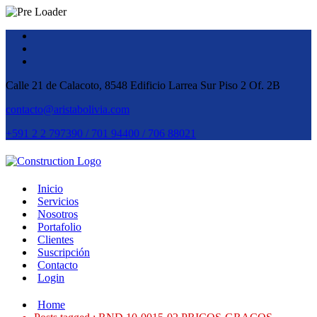
Calle 21 de Calacoto, 8548 Edificio Larrea Sur Piso 2 Of. 2B
contacto@aristabolivia.com
+591 2 2 797390 / 701 94400 / 706 88021
Inicio
Servicios
Nosotros
Portafolio
Clientes
Suscripción
Contacto
Login
Home