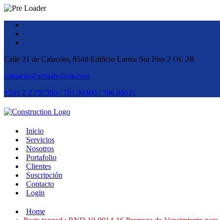
Calle 21 de Calacoto, 8548 Edificio Larrea Sur Piso 2 Of. 2B
contacto@aristabolivia.com
+591 2 2 797390 / 701 94400 / 706 88021
Inicio
Servicios
Nosotros
Portafolio
Clientes
Suscripción
Contacto
Login
Home