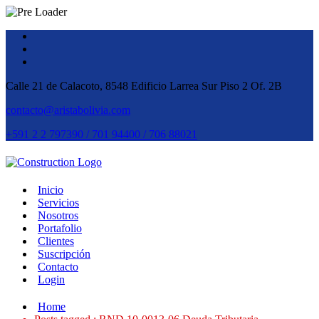
Calle 21 de Calacoto, 8548 Edificio Larrea Sur Piso 2 Of. 2B
contacto@aristabolivia.com
+591 2 2 797390 / 701 94400 / 706 88021
Inicio
Servicios
Nosotros
Portafolio
Clientes
Suscripción
Contacto
Login
Home