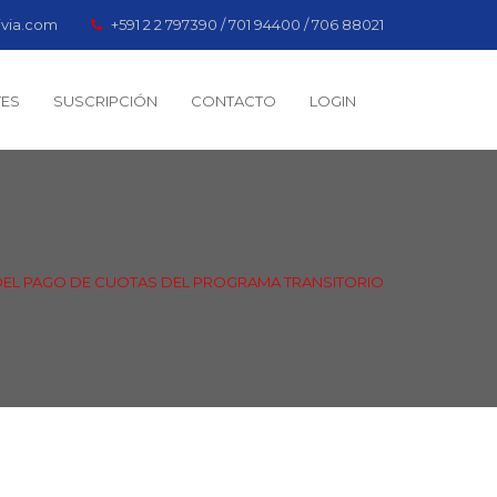
ivia.com
+591 2 2 797390 / 701 94400 / 706 88021
TES
SUSCRIPCIÓN
CONTACTO
LOGIN
 DEL PAGO DE CUOTAS DEL PROGRAMA TRANSITORIO