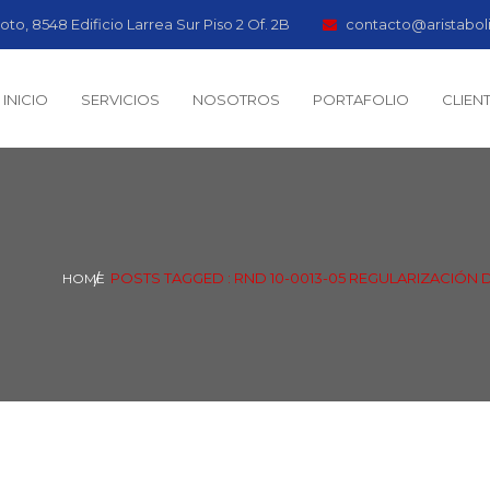
oto, 8548 Edificio Larrea Sur Piso 2 Of. 2B
contacto@aristabol
INICIO
SERVICIOS
NOSOTROS
PORTAFOLIO
CLIEN
POSTS TAGGED : RND 10-0013-05 REGULARIZACIÓN
HOME