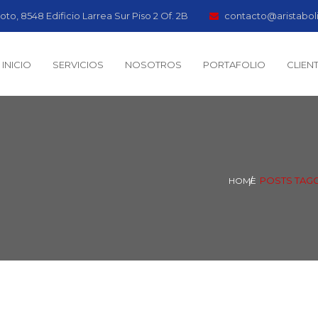
oto, 8548 Edificio Larrea Sur Piso 2 Of. 2B
contacto@aristabol
INICIO
SERVICIOS
NOSOTROS
PORTAFOLIO
CLIEN
POSTS TAGG
HOME