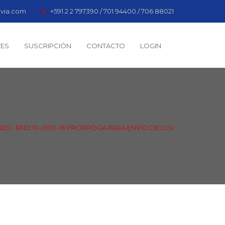
ivia.com
+591 2 2 797390 / 701 94400 / 706 88021
TES
SUSCRIPCIÓN
CONTACTO
LOGIN
ED : RND 10-0010-16 PRORROGA PARA ENVIO DE LCV