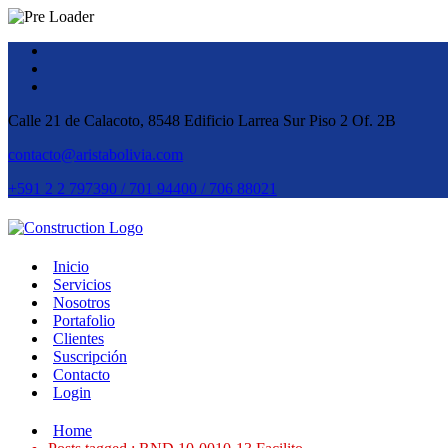
Calle 21 de Calacoto, 8548 Edificio Larrea Sur Piso 2 Of. 2B
contacto@aristabolivia.com
+591 2 2 797390 / 701 94400 / 706 88021
Inicio
Servicios
Nosotros
Portafolio
Clientes
Suscripción
Contacto
Login
Home