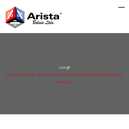
HOME
POSTS TAGGED : RND 10-0009-02 CUOTAS FIJAS POR HECTAREA
RAU 2001