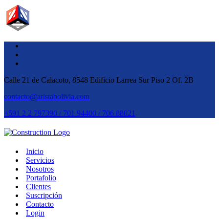
Calle 21 de Calacoto, 8548 Edificio Larrea Sur Piso 2 Of. 2B
contacto@aristabolivia.com
+591 2 2 797390 / 701 94400 / 706 88021
Inicio
Servicios
Nosotros
Portafolio
Clientes
Suscripción
Contacto
Login