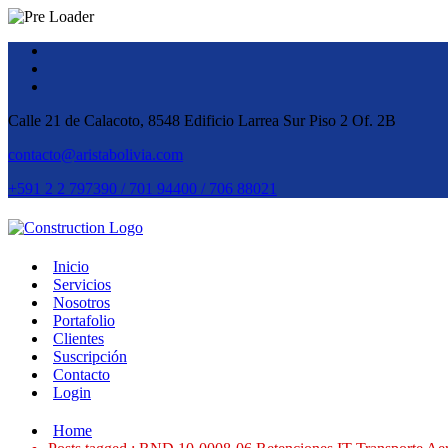
Calle 21 de Calacoto, 8548 Edificio Larrea Sur Piso 2 Of. 2B
contacto@aristabolivia.com
+591 2 2 797390 / 701 94400 / 706 88021
Inicio
Servicios
Nosotros
Portafolio
Clientes
Suscripción
Contacto
Login
Home