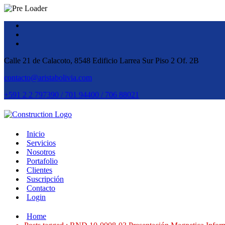
Calle 21 de Calacoto, 8548 Edificio Larrea Sur Piso 2 Of. 2B
contacto@aristabolivia.com
+591 2 2 797390 / 701 94400 / 706 88021
Inicio
Servicios
Nosotros
Portafolio
Clientes
Suscripción
Contacto
Login
Home