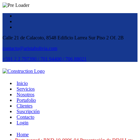
Calle 21 de Calacoto, 8548 Edificio Larrea Sur Piso 2 Of. 2B
contacto@aristabolivia.com
+591 2 2 797390 / 701 94400 / 706 88021
Inicio
Servicios
Nosotros
Portafolio
Clientes
Suscripción
Contacto
Login
Home