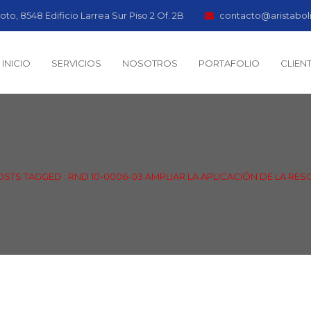
oto, 8548 Edificio Larrea Sur Piso 2 Of. 2B
contacto@aristabol
INICIO
SERVICIOS
NOSOTROS
PORTAFOLIO
CLIEN
OSTS TAGGED : RND 10-0006-03 AMPLIAR LA APLICACIÓN DE LA RE