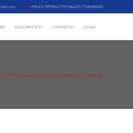
ivia.com
+591 2 2 797390 / 701 94400 / 706 88021
TES
SUSCRIPCIÓN
CONTACTO
LOGIN
SOLUCIÓN NORMATIVA DE DIRECTORIO NO. 10-004-03