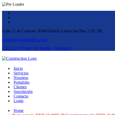
Calle 21 de Calacoto, 8548 Edificio Larrea Sur Piso 2 Of. 2B
contacto@aristabolivia.com
+591 2 2 797390 / 701 94400 / 706 88021
Inicio
Servicios
Nosotros
Portafolio
Clientes
Suscripción
Contacto
Login
Home