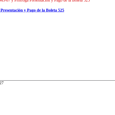
-07 y Prorroga Presentación y Pago de la Boleta 525
esentación y Pago de la Boleta 525
027