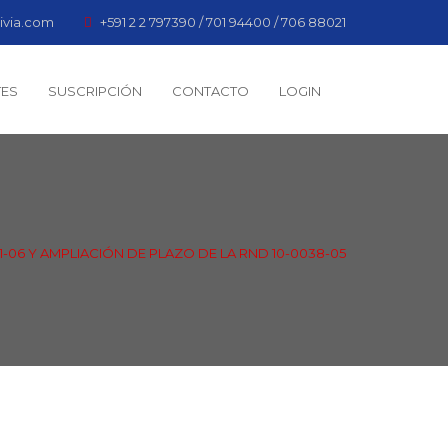
ivia.com
+591 2 2 797390 / 701 94400 / 706 88021
TES
SUSCRIPCIÓN
CONTACTO
LOGIN
-06 Y AMPLIACIÓN DE PLAZO DE LA RND 10-0038-05