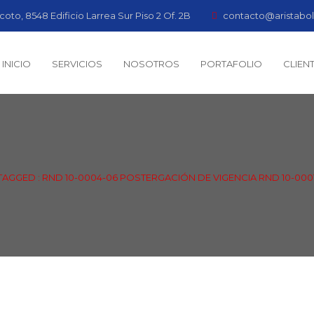
coto, 8548 Edificio Larrea Sur Piso 2 Of. 2B
contacto@aristabol
INICIO
SERVICIOS
NOSOTROS
PORTAFOLIO
CLIEN
AGGED : RND 10-0004-06 POSTERGACIÓN DE VIGENCIA RND 10-0001