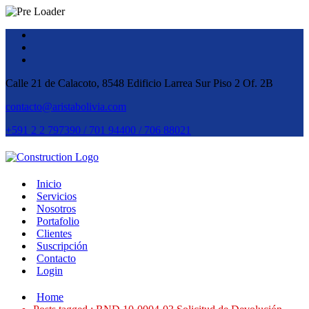
Calle 21 de Calacoto, 8548 Edificio Larrea Sur Piso 2 Of. 2B
contacto@aristabolivia.com
+591 2 2 797390 / 701 94400 / 706 88021
Inicio
Servicios
Nosotros
Portafolio
Clientes
Suscripción
Contacto
Login
Home