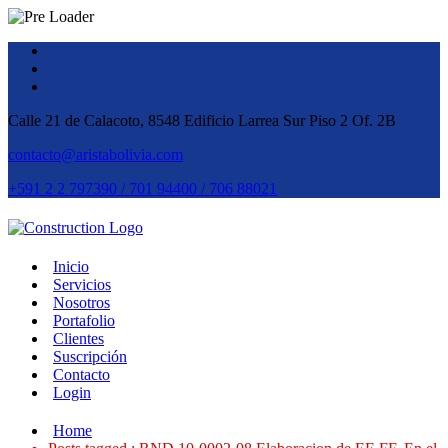
Calle 21 de Calacoto, 8548 Edificio Larrea Sur Piso 2 Of. 2B
contacto@aristabolivia.com
+591 2 2 797390 / 701 94400 / 706 88021
Inicio
Servicios
Nosotros
Portafolio
Clientes
Suscripción
Contacto
Login
Home