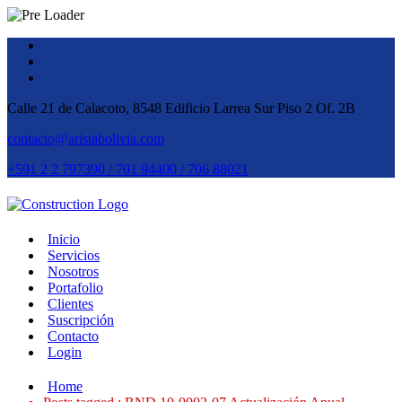
Calle 21 de Calacoto, 8548 Edificio Larrea Sur Piso 2 Of. 2B
contacto@aristabolivia.com
+591 2 2 797390 / 701 94400 / 706 88021
Inicio
Servicios
Nosotros
Portafolio
Clientes
Suscripción
Contacto
Login
Home