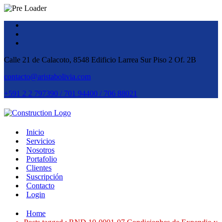
Calle 21 de Calacoto, 8548 Edificio Larrea Sur Piso 2 Of. 2B
contacto@aristabolivia.com
+591 2 2 797390 / 701 94400 / 706 88021
Inicio
Servicios
Nosotros
Portafolio
Clientes
Suscripción
Contacto
Login
Home