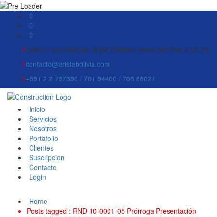
Calle 21 de Calacoto, 8548 Edificio Larrea Sur Piso 2 Of. 2B
contacto@aristabolivia.com
+591 2 2 797390 / 701 94400 / 706 88021
Inicio
Servicios
Nosotros
Portafolio
Clientes
Suscripción
Contacto
Login
Home
Posts tagged : RND 10-0001-05 Prórroga Presentación