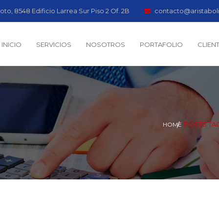
oto, 8548 Edificio Larrea Sur Piso 2 Of. 2B
contacto@aristabol
INICIO
SERVICIOS
NOSOTROS
PORTAFOLIO
CLIEN
POSTS TAG
HOME