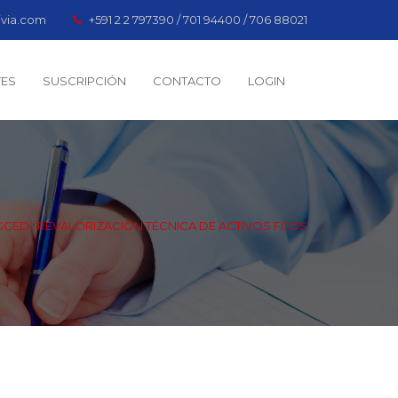
ivia.com
+591 2 2 797390 / 701 94400 / 706 88021
TES
SUSCRIPCIÓN
CONTACTO
LOGIN
GED : REVALORIZACIÓN TÉCNICA DE ACTIVOS FIJOS