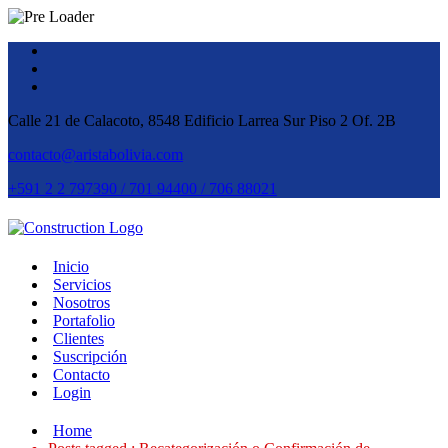
Calle 21 de Calacoto, 8548 Edificio Larrea Sur Piso 2 Of. 2B
contacto@aristabolivia.com
+591 2 2 797390 / 701 94400 / 706 88021
Inicio
Servicios
Nosotros
Portafolio
Clientes
Suscripción
Contacto
Login
Home